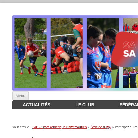
Aller
Menu
au
contenu
ACTUALITÉS
LE CLUB
FÉDÉRA
Vous êtes ici :
SAH - Sport Athlétique Hagetmautien
»
École de rugby
» Participez au co