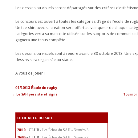
Les dessins ou visuels seront départagés sur des critères d’esthétisme, de
Le concours est ouvert à toutes les catégories d’âge de l’école de rugby (
Un tee-shirt avec sa création sera offert au vainqueur de chaque catég
catégories verra sa mascotte utilisée sur les supports de communicati
gagnera une tenus complète.
Les dessins ou visuels sont à rendre avant le 30 octobre 2013. Une ex
dessins sera organisée au stade.
A vous de jouer !
01/10/13
École de rugby
←
Le SAH persiste et signe
Tournoi 
Navigation
des
articles
LE FIL ACTU DU SAH
-
28/10
CLUB
- Les Échos du SAH - Numéro 3
-
26/06
CLUB
- Les Échos du SAH - Numéro 2