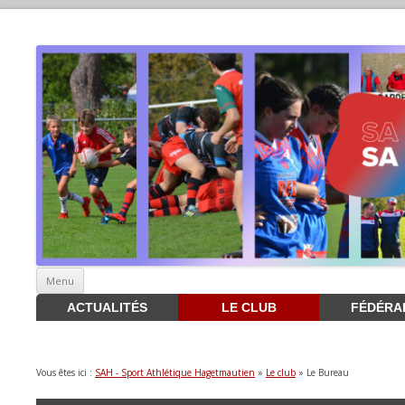
Aller
Menu
au
contenu
ACTUALITÉS
LE CLUB
FÉDÉRA
Vous êtes ici :
SAH - Sport Athlétique Hagetmautien
»
Le club
» Le Bureau