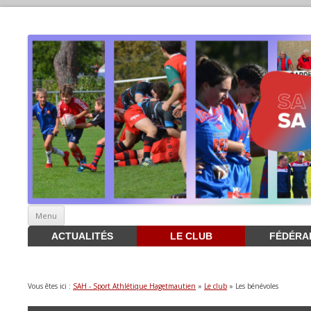
Aller
Menu
au
contenu
ACTUALITÉS
LE CLUB
FÉDÉRA
Vous êtes ici :
SAH - Sport Athlétique Hagetmautien
»
Le club
» Les bénévoles