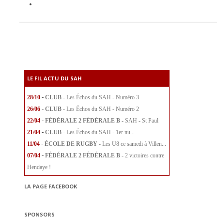
LE FIL ACTU DU SAH
-
28/10
CLUB
- Les Échos du SAH - Numéro 3
-
26/06
CLUB
- Les Échos du SAH - Numéro 2
-
22/04
FÉDÉRALE 2
FÉDÉRALE B
- SAH - St Paul
-
21/04
CLUB
- Les Échos du SAH - 1er nu...
-
11/04
ÉCOLE DE RUGBY
- Les U8 ce samedi à Villen...
-
07/04
FÉDÉRALE 2
FÉDÉRALE B
- 2 victoires contre
Hendaye !
LA PAGE FACEBOOK
SPONSORS