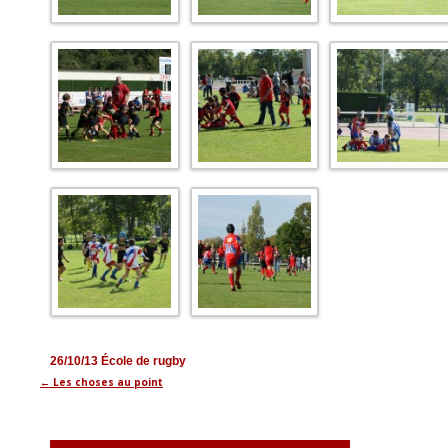
26/10/13
École de rugby
←
Les choses au point
Navigation
des
articles