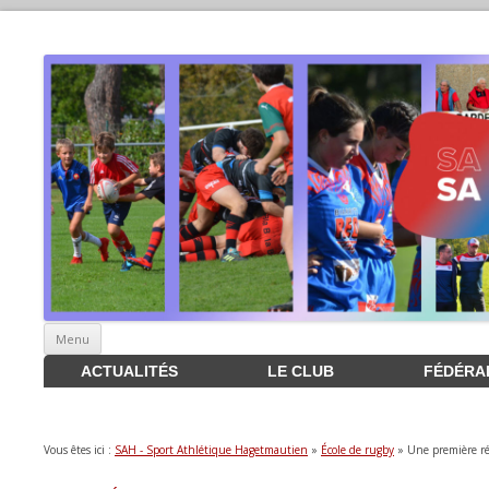
Aller
Menu
au
contenu
ACTUALITÉS
LE CLUB
FÉDÉRA
Vous êtes ici :
SAH - Sport Athlétique Hagetmautien
»
École de rugby
» Une première ré