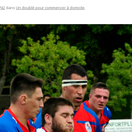
742
dans
Un doublé pour commencer à domicile
.