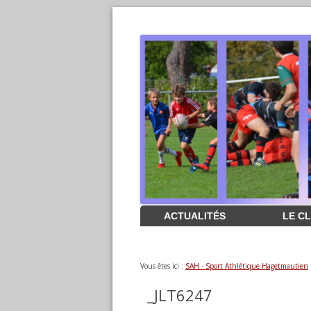
Aller
ACTUALITÉS
LE C
au
contenu
Vous êtes ici :
SAH - Sport Athlétique Hagetmautien
_JLT6247