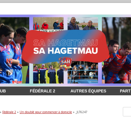
LUB
FÉDÉRALE 2
AUTRES ÉQUIPES
PART
»
Fédérale 2
»
Un doublé pour commencer à domicile
» _JLT6247