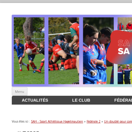
Aller
Menu
au
contenu
ACTUALITÉS
LE CLUB
FÉDÉRA
Vous êtes ici :
SAH - Sport Athlétique Hagetmautien
»
Fédérale 2
»
Un doublé pour com