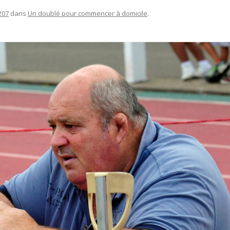
207
dans
Un doublé pour commencer à domicile
.