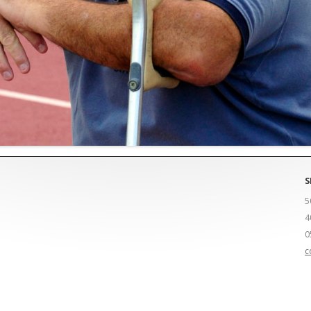
S
5
4
0
c