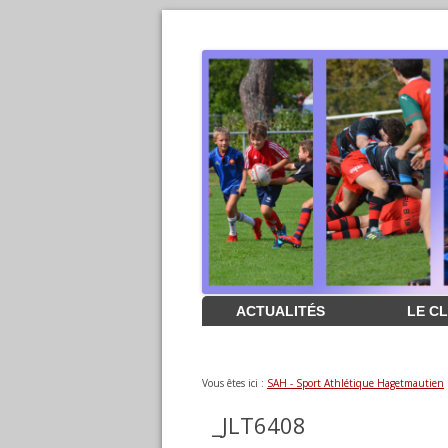
Aller
ACTUALITÉS
LE C
au
contenu
Vous êtes ici :
SAH - Sport Athlétique Hagetmautien
_JLT6408