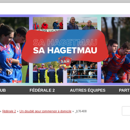
LUB
FÉDÉRALE 2
AUTRES ÉQUIPES
PART
»
Fédérale 2
»
Un doublé pour commencer à domicile
» _JLT6408