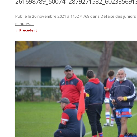
261698789_5007412879271532_602335691
Publié le
26 novembre 2021
à
1152 × 768
dans
Défaite des juniors
minutes…
.
← Précédent