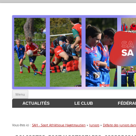
Aller
Menu
au
contenu
ACTUALITÉS
LE CLUB
FÉDÉRA
Vous êtes ici :
SAH - Sport Athlétique Hagetmautien
»
Juniors
»
Défaite des juniors da