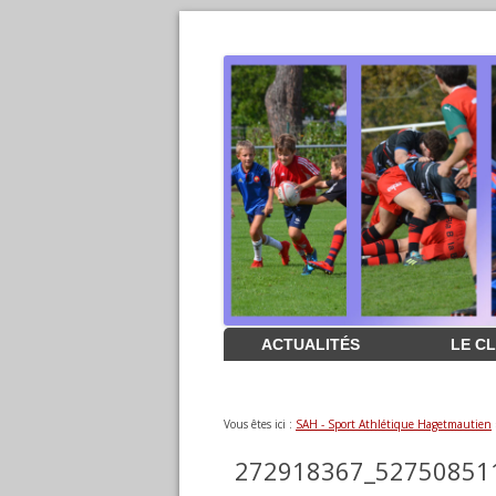
Aller
ACTUALITÉS
LE C
au
contenu
Vous êtes ici :
SAH - Sport Athlétique Hagetmautien
272918367_52750851