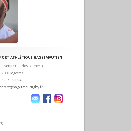
PORT ATHLÉTIQUE HAGETMAUTIEN
0 avenue Charles Domercq
0700 Hagetmau
5 58 79 53 54
ontact@hagetmaurugby.fr
IE