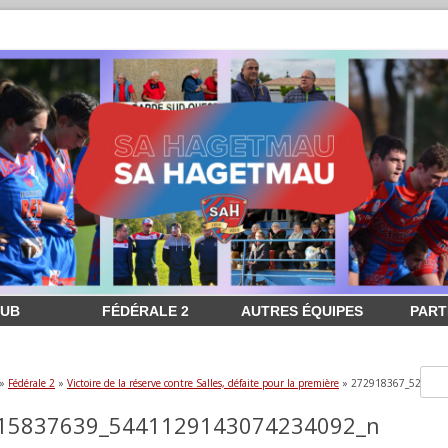
LUB
FÉDÉRALE 2
AUTRES ÉQUIPES
PART
»
Fédérale 2
»
Victoire de la réserve contre Salles, défaite pour la première
» 272918367_527508
15837639_5441129143074234092_n