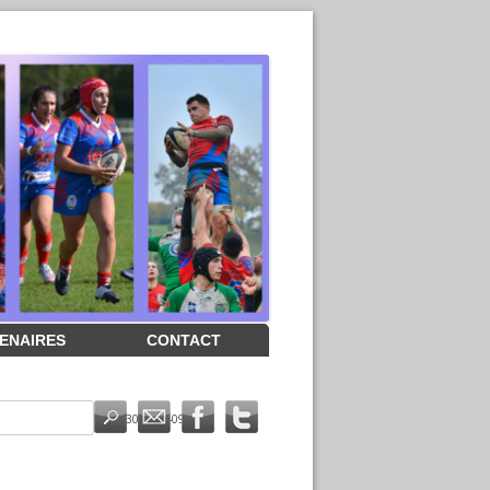
ENAIRES
CONTACT
5115837639_5441129143074234092_n