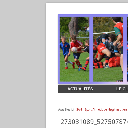
Aller
ACTUALITÉS
LE C
au
contenu
Vous êtes ici :
SAH - Sport Athlétique Hagetmautien
273031089_52750787