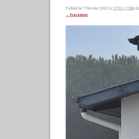
Publié le
7 février 2022
à
1772 × 1183
d
← Précédent