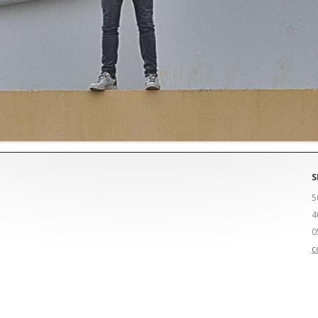
S
5
4
0
c