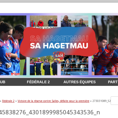
LUB
FÉDÉRALE 2
AUTRES ÉQUIPES
PART
»
Fédérale 2
»
Victoire de la réserve contre Salles, défaite pour la première
» 273031089_527507
45838276_4301899985045343536_n