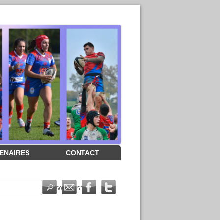
ENAIRES
CONTACT
8745838276_4301899985045343536_n