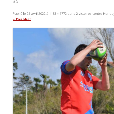
35
Publié le
21 avril 2022
à
1183 × 1772
dans
2 victoires contre Henda
← Précédent