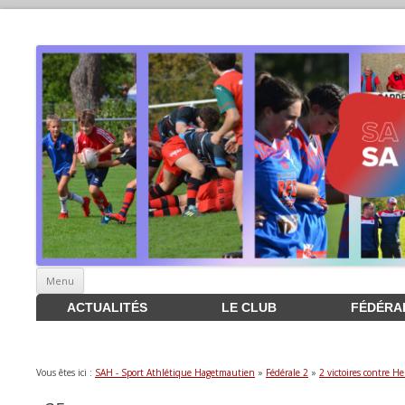
Aller
Menu
au
contenu
ACTUALITÉS
LE CLUB
FÉDÉRA
Vous êtes ici :
SAH - Sport Athlétique Hagetmautien
»
Fédérale 2
»
2 victoires contre H