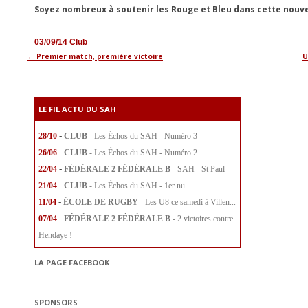
Soyez nombreux à soutenir les Rouge et Bleu dans cette nouve
03/09/14
Club
←
Premier match, première victoire
U
Navigation
des
articles
LE FIL ACTU DU SAH
-
28/10
CLUB
- Les Échos du SAH - Numéro 3
-
26/06
CLUB
- Les Échos du SAH - Numéro 2
-
22/04
FÉDÉRALE 2
FÉDÉRALE B
- SAH - St Paul
-
21/04
CLUB
- Les Échos du SAH - 1er nu...
-
11/04
ÉCOLE DE RUGBY
- Les U8 ce samedi à Villen...
-
07/04
FÉDÉRALE 2
FÉDÉRALE B
- 2 victoires contre
Hendaye !
LA PAGE FACEBOOK
SPONSORS