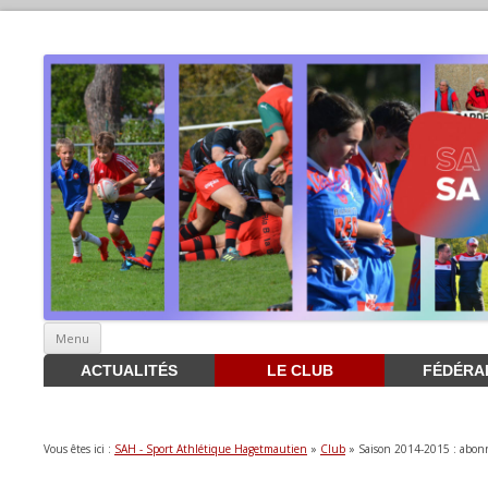
Aller
Menu
au
contenu
ACTUALITÉS
LE CLUB
FÉDÉRA
Vous êtes ici :
SAH - Sport Athlétique Hagetmautien
»
Club
» Saison 2014-2015 : abonn