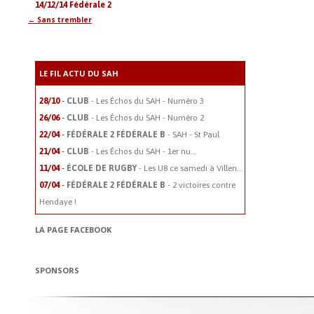
14/12/14
Fédérale 2
←
Sans trembler
Navigation
des
articles
LE FIL ACTU DU SAH
-
28/10
CLUB
- Les Échos du SAH - Numéro 3
-
26/06
CLUB
- Les Échos du SAH - Numéro 2
-
22/04
FÉDÉRALE 2
FÉDÉRALE B
- SAH - St Paul
-
21/04
CLUB
- Les Échos du SAH - 1er nu...
-
11/04
ÉCOLE DE RUGBY
- Les U8 ce samedi à Villen...
-
07/04
FÉDÉRALE 2
FÉDÉRALE B
- 2 victoires contre
Hendaye !
LA PAGE FACEBOOK
SPONSORS