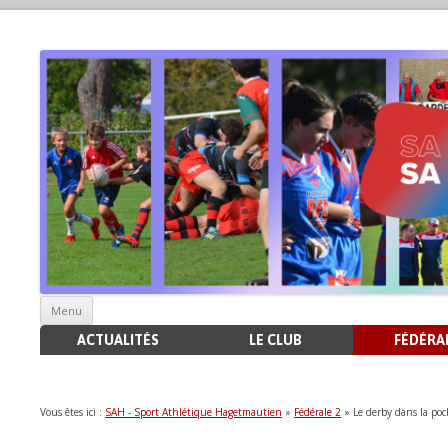
Aller
Menu
au
contenu
ACTUALITÉS
LE CLUB
FÉDÉRAL
Vous êtes ici :
SAH - Sport Athlétique Hagetmautien
»
Fédérale 2
» Le derby dans la po