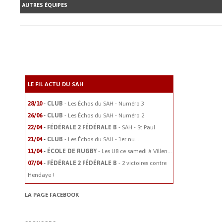
AUTRES ÉQUIPES
LE FIL ACTU DU SAH
-
28/10
CLUB
- Les Échos du SAH - Numéro 3
-
26/06
CLUB
- Les Échos du SAH - Numéro 2
-
22/04
FÉDÉRALE 2
FÉDÉRALE B
- SAH - St Paul
-
21/04
CLUB
- Les Échos du SAH - 1er nu...
-
11/04
ÉCOLE DE RUGBY
- Les U8 ce samedi à Villen...
-
07/04
FÉDÉRALE 2
FÉDÉRALE B
- 2 victoires contre
Hendaye !
LA PAGE FACEBOOK