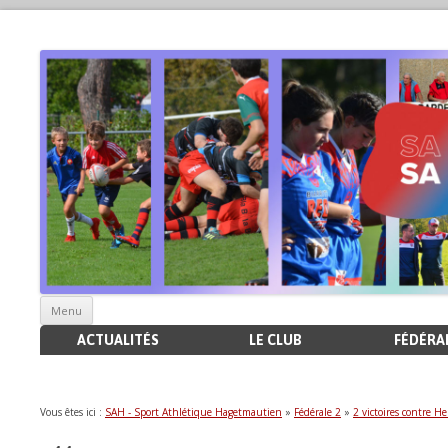
Aller
Menu
au
contenu
ACTUALITÉS
LE CLUB
FÉDÉRAL
Vous êtes ici :
SAH - Sport Athlétique Hagetmautien
»
Fédérale 2
»
2 victoires contre H