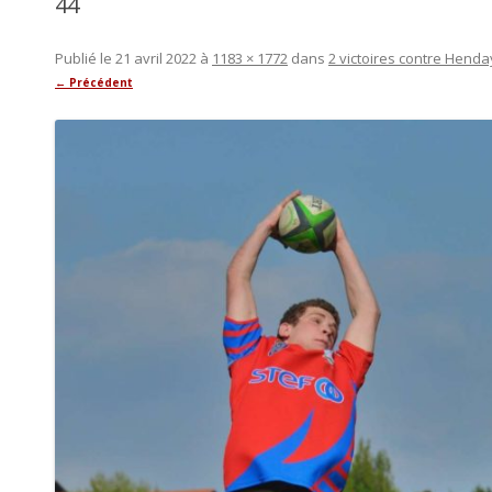
44
Publié le
21 avril 2022
à
1183 × 1772
dans
2 victoires contre Henda
← Précédent