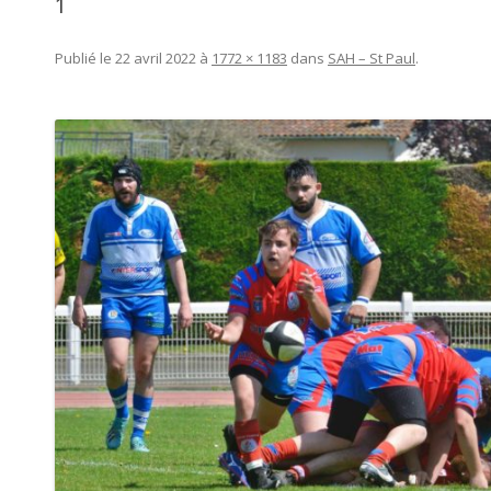
1
Publié le
22 avril 2022
à
1772 × 1183
dans
SAH – St Paul
.