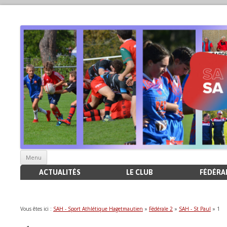
Aller
Menu
au
contenu
ACTUALITÉS
LE CLUB
FÉDÉRAL
Vous êtes ici :
SAH - Sport Athlétique Hagetmautien
»
Fédérale 2
»
SAH - St Paul
» 1