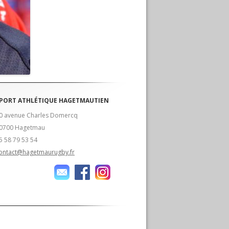
PORT ATHLÉTIQUE HAGETMAUTIEN
0 avenue Charles Domercq
0700 Hagetmau
5 58 79 53 54
ontact@hagetmaurugby.fr