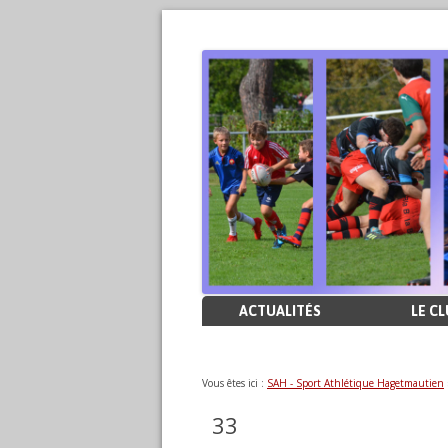
Aller
ACTUALITÉS
LE C
au
contenu
Vous êtes ici :
SAH - Sport Athlétique Hagetmautien
33