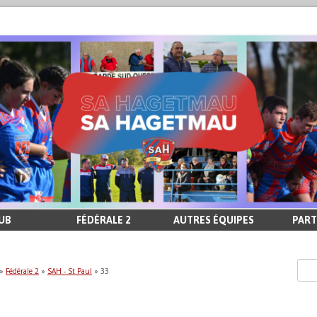
LUB
FÉDÉRALE 2
AUTRES ÉQUIPES
PART
»
Fédérale 2
»
SAH - St Paul
» 33