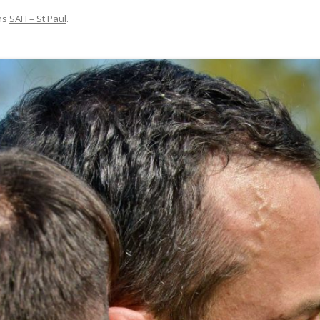
ns
SAH – St Paul
.